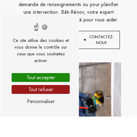
demande de renseignements ou pour planifier
une intervention. Bâti-Rénov, votre expert
électrique à Rainvillers, est là pour vous aider.
EN
CONTACTEZ-
SAVOIR
Ce site utilise des cookies et
NOUS
PLUS
vous donne le contrôle sur
ceux que vous souhaitez
activer
Tout accepter
Tout refuser
Personnaliser